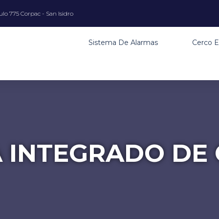
lo 775 Corpac - San Isidro
Sistema De Alarmas
Cerco E
 INTEGRADO DE