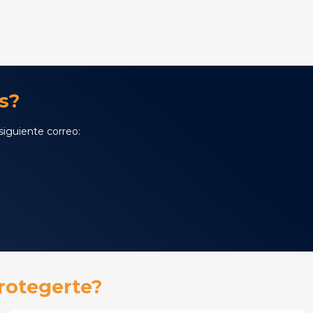
s?
iguiente correo:
rotegerte?