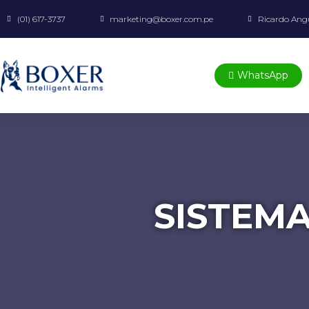
(01) 617-3737
marketing@boxer.com.pe
Ricardo Angu
WhatsApp
SISTEMA