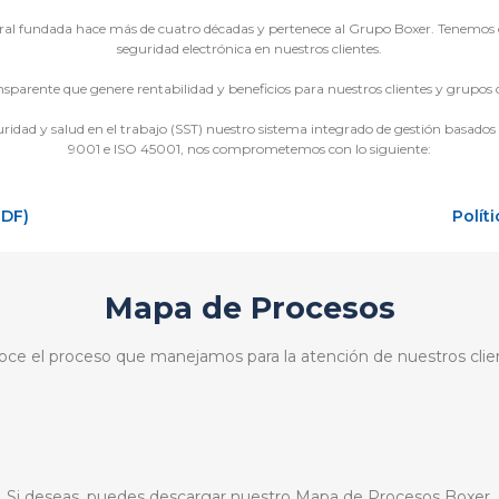
al fundada hace más de cuatro décadas y pertenece al Grupo Boxer. Tenemos co
seguridad electrónica en nuestros clientes.
nsparente que genere rentabilidad y beneficios para nuestros clientes y grupos d
idad y salud en el trabajo (SST) nuestro sistema integrado de gestión basados 
9001 e ISO 45001, nos comprometemos con lo siguiente:
PDF)
Polít
Mapa de Procesos
ce el proceso que manejamos para la atención de nuestros clie
Si deseas, puedes descargar nuestro Mapa de Procesos Boxer.