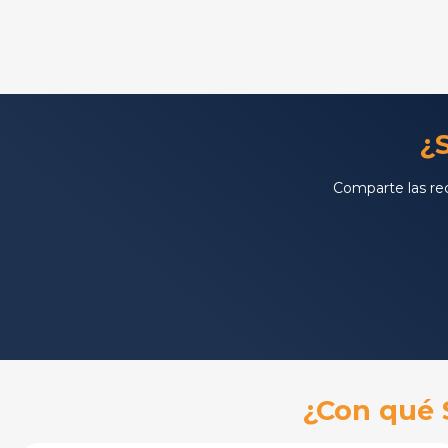
¿
Comparte las re
¿Con qué 