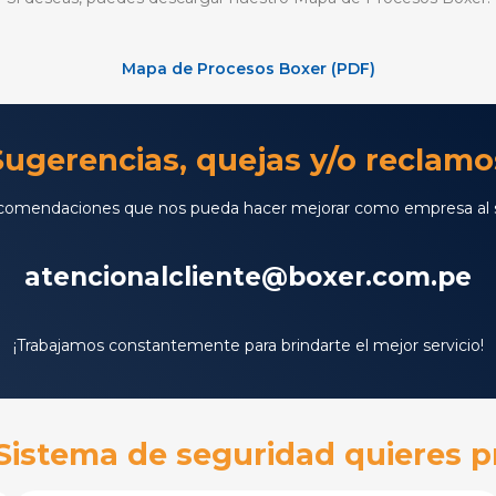
Mapa de Procesos Boxer (PDF)
Sugerencias, quejas y/o reclamo
comendaciones que nos pueda hacer mejorar como empresa al s
atencionalcliente@boxer.com.pe
¡Trabajamos constantemente para brindarte el mejor servicio!
Sistema de seguridad quieres p